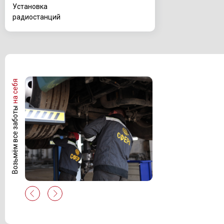
Установка
радиостанций
на себя
Возьмём все заботы