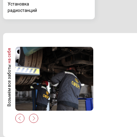
Установка
радиостанций
на себя
Возьмём все заботы