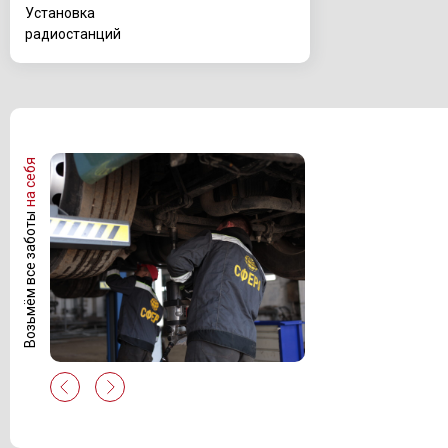
Установка
радиостанций
на себя
Возьмём все заботы