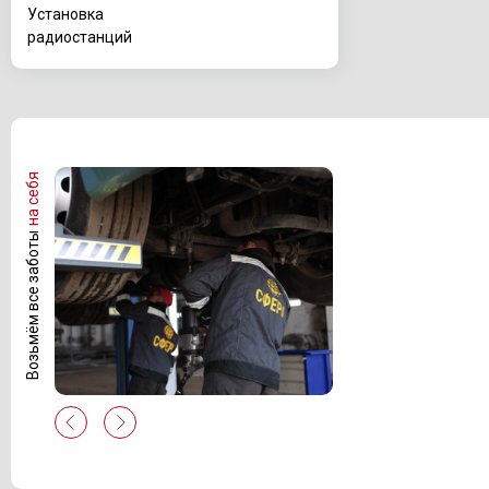
Установка
радиостанций
на себя
Возьмём все заботы